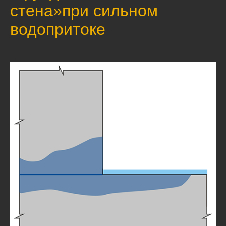
стена»при сильном
водопритоке